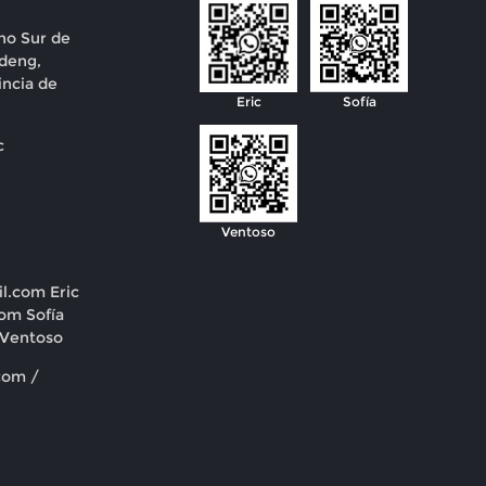
no Sur de
deng,
incia de
Eric
Sofía
c
Ventoso
il.com
Eric
com
Sofía
Ventoso
com /