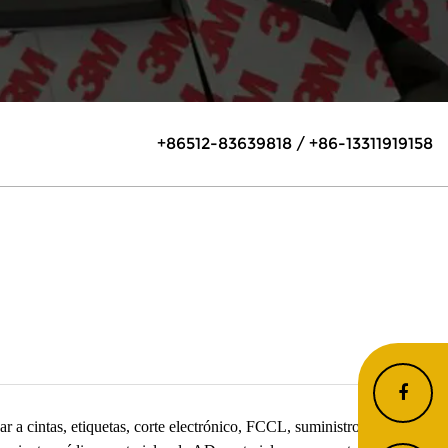
+86512-83639818 / +86-13311919158
r a cintas, etiquetas, corte electrónico, FCCL, suministros de salud,