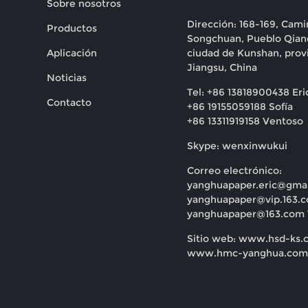
Sobre nosotros
Dirección: 168-169, Cami
Productos
Songchuan, Pueblo Qian
Aplicación
ciudad de Kunshan, prov
Jiangsu, China
Noticias
Tel: +86 13818900438 Eri
Contacto
+86 19155059188 Sofía
+86 13311919158 Ventoso
Skype: wenxinwukui
Correo electrónico:
yanghuapaper.eric@gma
yanghuapaper@vip.163.
yanghuapaper@163.com
Sitio web: www.hsd-ks.
www.hmc-yanghua.com