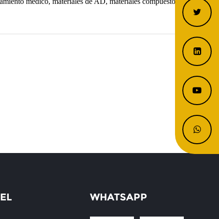
tamiento médico, materiales de AD, materiales compuestos y otras
EL
WHATSAPP