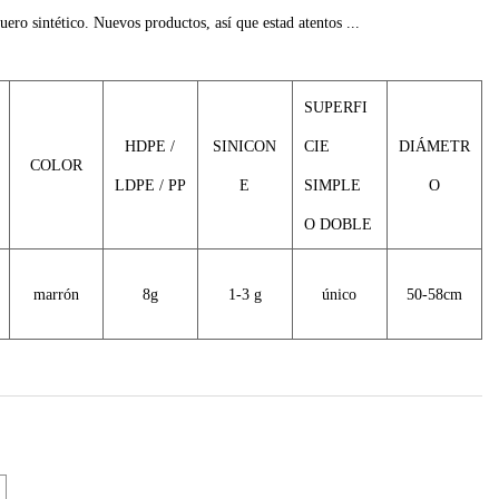
cuero sintético. Nuevos productos, así que estad atentos ...
SUPERFI
HDPE /
SINICON
CIE
DIÁMETR
COLOR
LDPE / PP
E
SIMPLE
O
O DOBLE
marrón
8g
1-3 g
único
50-58cm