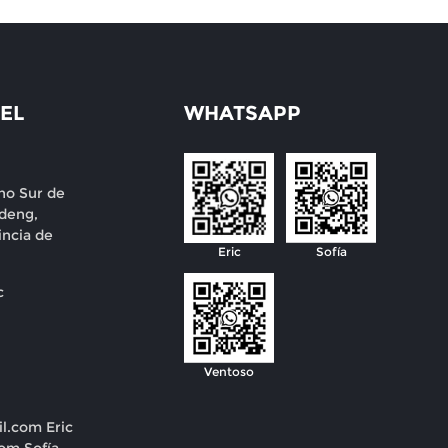
EL
WHATSAPP
no Sur de
deng,
incia de
Eric
Sofía
c
Ventoso
il.com
Eric