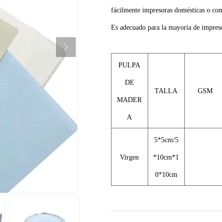
fácilmente impresoras domésticas o come
Es adecuado para la mayoría de impreso
PULPA
DE
TALLA
GSM
MADER
A
5*5cm/5
Virgen
*10cm*1
0*10cm