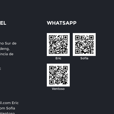
EL
WHATSAPP
no Sur de
deng,
incia de
Eric
Sofía
c
Ventoso
il.com
Eric
com
Sofía
Ventoso