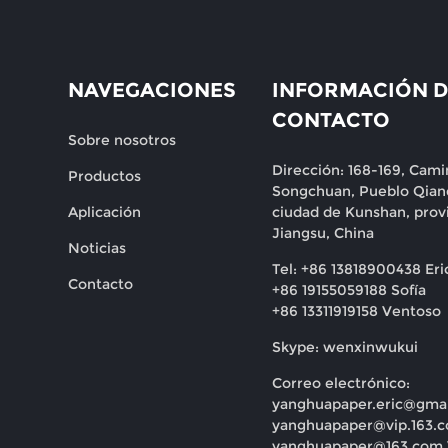
NAVEGACIONES
INFORMACIÓN D
CONTACTO
Sobre nosotros
Dirección: 168-169, Cami
Productos
Songchuan, Pueblo Qian
Aplicación
ciudad de Kunshan, prov
Jiangsu, China
Noticias
Tel: +86 13818900438 Eri
Contacto
+86 19155059188 Sofía
+86 13311919158 Ventoso
Skype: wenxinwukui
Correo electrónico:
yanghuapaper.eric@gma
yanghuapaper@vip.163.
yanghuapaper@163.com