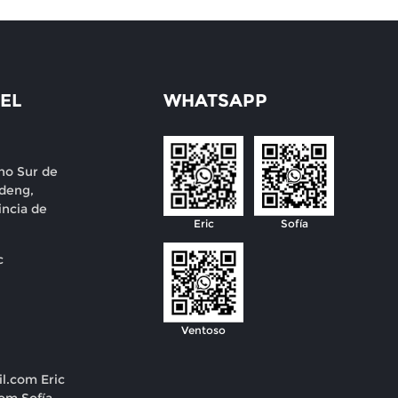
EL
WHATSAPP
no Sur de
deng,
incia de
Eric
Sofía
c
Ventoso
il.com
Eric