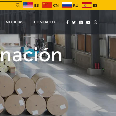
ES
CN
RU
ES
NOTICIAS
CONTACTO
inación