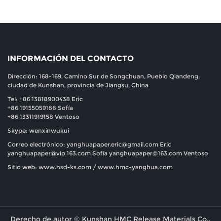
INFORMACIÓN DEL CONTACTO
Dirección: 168-169, Camino Sur de Songchuan, Pueblo Qiandeng,
ciudad de Kunshan, provincia de Jiangsu, China
Tel: +86 13818900438 Eric
+86 19155059188 Sofía
+86 13311919158 Ventoso
Skype: wenxinwukui
Correo electrónico:
yanghuapaper.eric@gmail.com
Eric
yanghuapaper@vip.163.com
Sofía
yanghuapaper@163.com
Ventoso
Sitio web: www.hsd-ks.com / www.hmc-yanghua.com
Derecho de autor © Kunshan HMC Release Materials Co.,