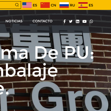
ES
CN
RU
ES
NOTICIAS
CONTACTO
uma De PU:
balaje
e.