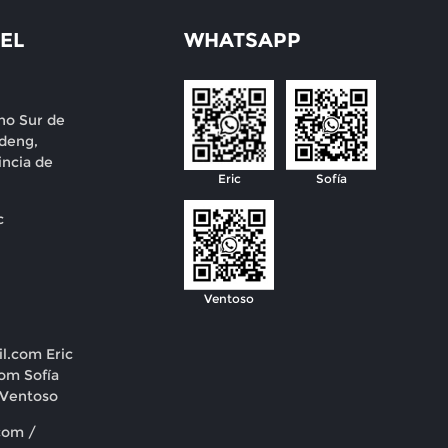
EL
WHATSAPP
no Sur de
deng,
incia de
Eric
Sofía
c
Ventoso
il.com
Eric
com
Sofía
Ventoso
com /