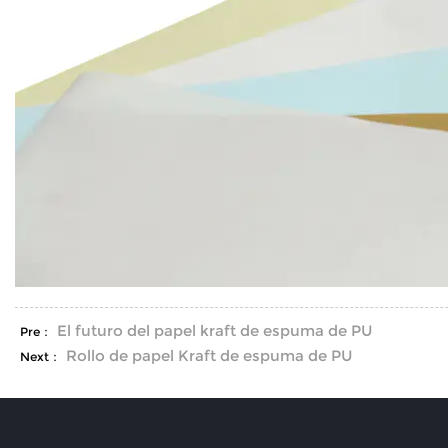
El futuro del papel kraft de espuma de PU
Pre：
Rollo de papel Kraft de espuma de PU
Next：