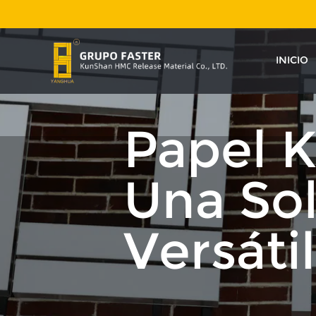
INICIO
Papel 
Una So
Versáti