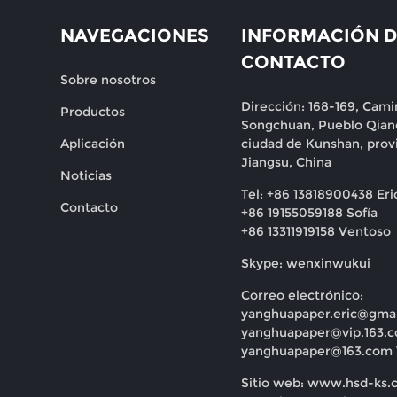
NAVEGACIONES
INFORMACIÓN D
CONTACTO
Sobre nosotros
Dirección: 168-169, Cami
Productos
Songchuan, Pueblo Qian
Aplicación
ciudad de Kunshan, prov
Jiangsu, China
Noticias
Tel: +86 13818900438 Eri
Contacto
+86 19155059188 Sofía
+86 13311919158 Ventoso
Skype: wenxinwukui
Correo electrónico:
yanghuapaper.eric@gma
yanghuapaper@vip.163.
yanghuapaper@163.com
Sitio web: www.hsd-ks.