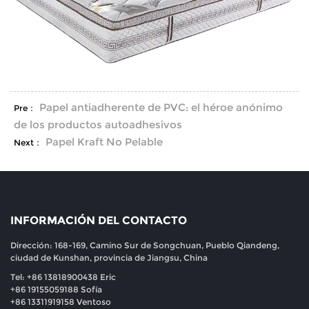
Papel antiadherente de PVC: el héroe anónimo
Pre：
de los productos autoadhesivos
Papel Kraft No Pelable
Next：
INFORMACIÓN DEL CONTACTO
Dirección: 168-169, Camino Sur de Songchuan, Pueblo Qiandeng,
ciudad de Kunshan, provincia de Jiangsu, China
Tel: +86 13818900438 Eric
+86 19155059188 Sofía
+86 13311919158 Ventoso