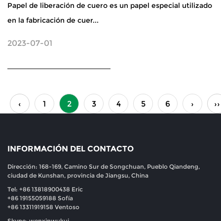
Papel de liberación de cuero es un papel especial utilizado
en la fabricación de cuer...
2023-07-01
‹
1
2
3
4
5
6
›
››
INFORMACIÓN DEL CONTACTO
Dirección: 168-169, Camino Sur de Songchuan, Pueblo Qiandeng,
ciudad de Kunshan, provincia de Jiangsu, China
Tel: +86 13818900438 Eric
+86 19155059188 Sofía
+86 13311919158 Ventoso
Skype: wenxinwukui