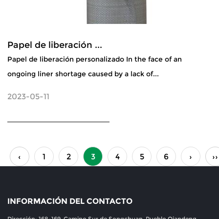
Papel de liberación ...
Papel de liberación personalizado In the face of an
ongoing liner shortage caused by a lack of...
2023-05-11
‹
1
2
3
4
5
6
›
››
INFORMACIÓN DEL CONTACTO
Dirección: 168-169, Camino Sur de Songchuan, Pueblo Qiandeng,